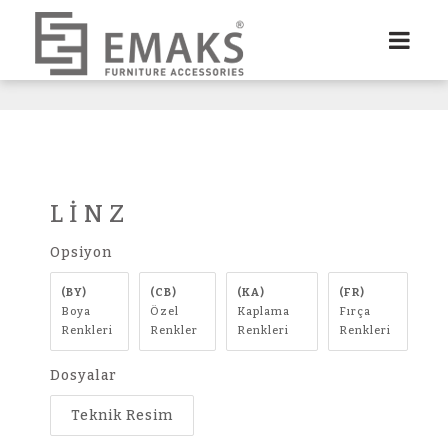
LİNZ
Opsiyon
(BY)
(CB)
(KA)
(FR)
Boya
Özel
Kaplama
Fırça
Renkleri
Renkler
Renkleri
Renkleri
Dosyalar
Teknik Resim