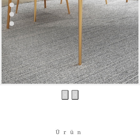
‹
›
Ürün