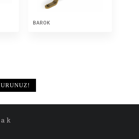
BAROK
DURUNUZ!
cak