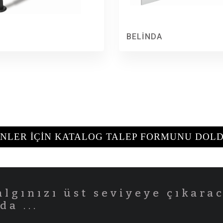
BELİNDA
NLER İÇİN KATALOG TALEP FORMUNU DOL
algınızı üst seviyeye çıkara
a ...