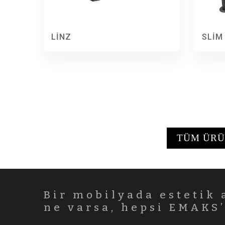
SLİM
LİNZ
TÜM ÜRÜ
Bir mobilyada estetik 
ne varsa, hepsi EMAKS’d